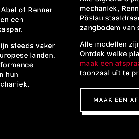
mechaniek, Ren
 Abel of Renner
Röslau staaldraa
 en een
zangbodem van s
kaspar.
Alle modellen zij
ijn steeds vaker
Ontdek welke pi
 Europese landen.
maak een afspra
erformance
toonzaal uit te p
n hun
chaniek.
MAAK EEN A