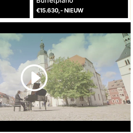
Buffetpiano
€15.630,- NIEUW