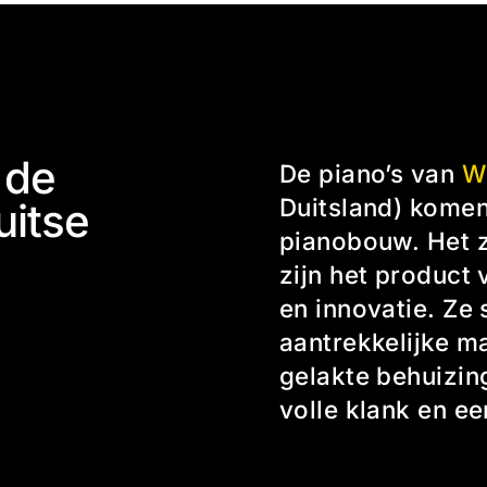
 de
De piano’s van
Wi
Duitsland) komen
uitse
pianobouw. Het z
zijn het produc
en innovatie. Ze
aantrekkelijke m
gelakte behuizin
volle klank en e