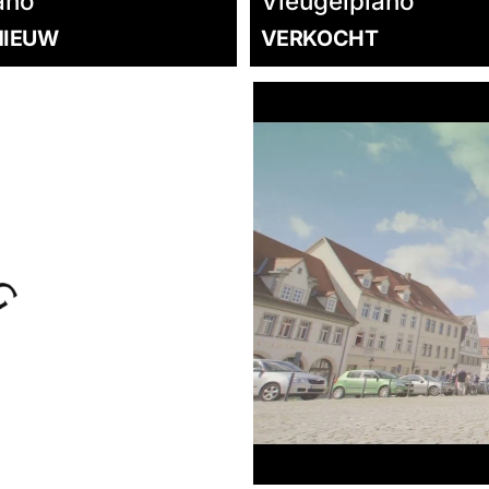
ano
Vleugelpiano
 NIEUW
VERKOCHT