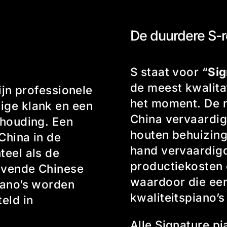
De duurdere S-
S staat voor “
Sig
de meest kwalitat
ijn professionele
het moment. De r
ige klank en een
China vervaardig
rhouding. Een
houten behuizin
China in de
hand vervaardigd
teel als de
productiekosten e
revende Chinese
waardoor die een 
iano’s worden
kwaliteitspiano’
eld in
Alle Signature p