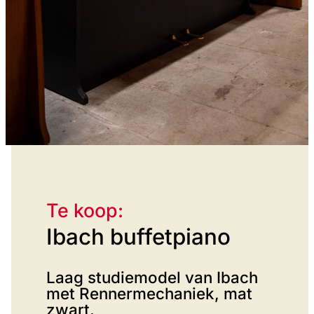
Te koop:
Ibach buffetpiano
Laag studiemodel van Ibach
met Rennermechaniek, mat
zwart.