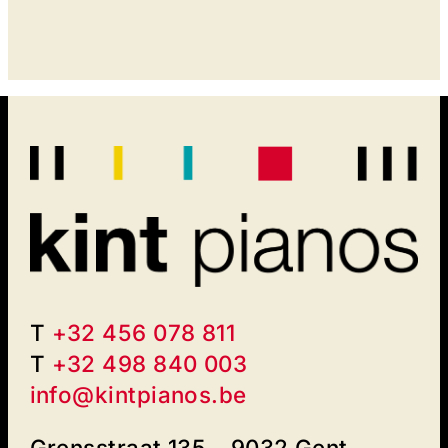
T
+32 456 078 811
T
+32 498 840 003‬
info@kintpianos.be
Grensstraat 135 – 9032 Gent