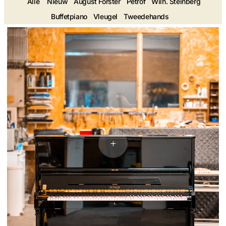
Alle
Nieuw
August Förster
Petrof
Wilh. Steinberg
Buffetpiano
Vleugel
Tweedehands